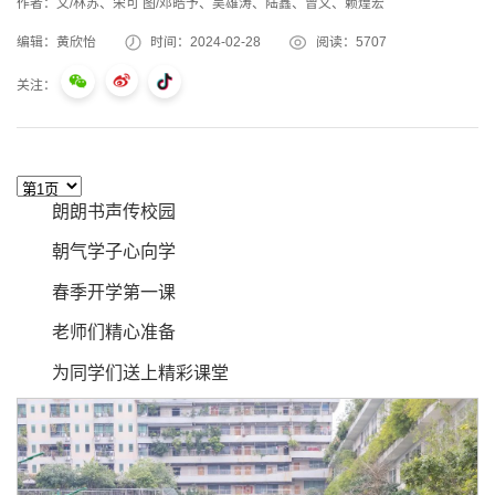
作者：文/林苏、宋可 图/邓皓予、吴雄涛、陆鑫、曾义、赖煌宏
编辑：黄欣怡
时间：2024-02-28
阅读：
5707
关注：
朗朗书声传校园
朝气学子心向学
春季开学第一课
老师们精心准备
为同学们送上精彩课堂