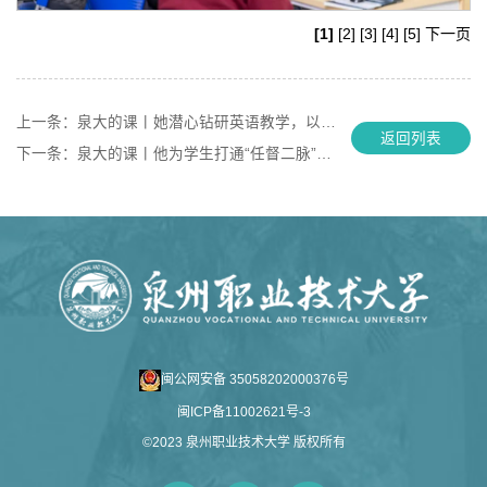
[1]
[2]
[3]
[4]
[5]
下一页
上一条：
泉大的课丨她潜心钻研英语教学，以创新方式激活课堂
返回列表
下一条：
泉大的课丨他为学生打通“任督二脉”，实习工资8000+
闽公网安备 35058202000376号
闽ICP备11002621号-3
©2023 泉州职业技术大学 版权所有