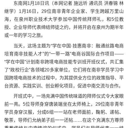
东南网1月18日讯（本网记者 施远圻 通讯员 洪春锦 林
继学）1月16日，29位南非青年企业家、学生跨越万里山
海，在泉州职业技术大学参加中国传统拜师礼，和5位教
授、企业导师代表缔结师徒之约，并将开启在泉州为期半年
或一年的学习之旅。
当天，这场主题为“学在中国·技惠南非：融通丝路电商
培育南非技能人才”的“一带一路”电商谷国际合作项目——
“学在中国”计划南非跨境电商技能专训班开班仪式，共汇集
了“政校行企”各领域20多家单位，它们将在南非学员学习中
国跨境电商技术的过程中，为其提供全方位的政策指导、平
台资源、实践实训、创业孵化项目，促进中南交流与合作。
开班式中，一场充满中国传统味道的拜师仪式令大家眼
前一亮。5位导师身穿唐装端坐在太师椅上，29位南非青年
学员身穿汉服，分成6组一一站在老师面前，鞠躬、递帖、
敬茶，导师们允纳弟子后一一还帖……在这个充满东方尊师