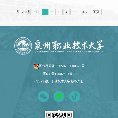
务、创新创业等领域表现突出的学生集体与个人，并正式发
布8项新增校地协同共建实践项目，聘任多位书院导师与关工
委名誉主任，为学校思政育人注入新动能。福建省教育系统
...
上页
1
2
3
4
5
377
下页
共3763条
关心下一代工作委员会副主任陈晃，以及泉州市高教发展中
心、泉州市晋江生态环境...
闽公网安备 35058202000376号
闽ICP备11002621号-3
©2023 泉州职业技术大学 版权所有