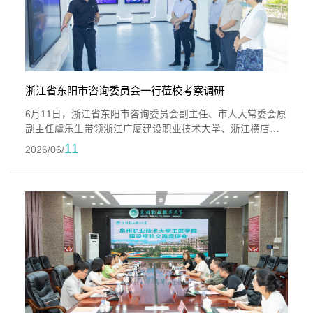
浙江省东阳市咨询委员会一行莅校考察调研
6月11日，浙江省东阳市咨询委员会副主任、市人大常委会原
副主任虞乐生带领浙江广厦建设职业技术大学、浙江横店影
视职业学院考察团一行7人莅临我校开展产教融合、校企合作
11
2026/06/
专题考察调研。副校长郭霏霏、党政办公室等相关负责人陪
同调研。考察团先后走访了校史馆、艺术设计展厅、数智产
教融合展厅、新能源汽车产业学院、众创空间等参观点，实
地查看学校实训场地、办学设施与项目建设情况，深入了解
我校办学特色、人才培养模式以及...