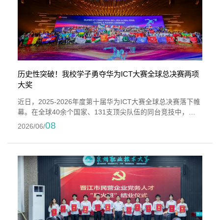
历史性突破！我校学子勇夺华为ICT大赛全球总决赛两项
大奖
近日，2025-2026年度第十届华为ICT大赛全球总决赛落下帷
幕。在全球40余个国家、131支顶尖队伍的同台竞技中，我
校联合创新产业学院学子组成的“芭比公主队”脱颖而出，一举
08
2026/06/
斩获基础软件赛道全球二等奖与国际专项荣誉“科技女性奖”，
以两项大奖的骄人战绩，实现我校在该赛事的历史性突破！
华为ICT大赛是全球ICT领域规模最大、含金量最高的国际性
学科竞赛之一。本届大赛竞争尤为激烈，我校团队在指导老
师黄燕敏及学院专业导师团队...