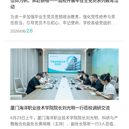
信仰为帆，奔赴新程——我校开展毕业生党员系列教育活
动
为进一步加强毕业生党员思想政治教育，强化党性修养与责
任担当，引导党员不忘初心、牢记使命，学校各级党组织通
过举办专题党课、座谈交流、重温入党誓词、过“政治生日”等
28
2026/06/
丰富形式开展系列教育活动，激励广大党员以信仰为帆，在
人生新征程上逐梦远航。专题党课，照亮前行之路6月26日下
午，A633报告厅内气氛庄重而热烈，2026届毕业生党员齐聚
一堂，共同聆听毕业前的“最后一堂党课”。校党委书记傅志雄
以“以理想之魂 铸成长之...
厦门海洋职业技术学院院长刘光明一行莅校调研交流
6月23日上午，厦门海洋职业技术学院院长刘光明、科研与产
教融合处副处长黄晓梅（主持）、副处长陈昕一行3人莅临我