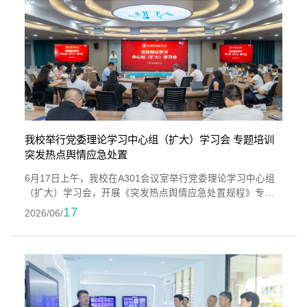
暴、案例分析等方式，对大国关系的现实意义进行系统分
析。他梳理了新中国外交发展...
我校举行党委理论学习中心组（扩大）学习会 专题培训
突发热点舆情应急处置
6月17日上午，我校在A301会议室举行党委理论学习中心组
（扩大）学习会，开展《突发热点舆情应急处置规程》专题
学习培训。学校党委书记傅志雄主持会议。会议邀请到福建
17
2026/06/
省广播影视集团高级编辑、福建电视台文旅·体育频道副总监
商建汤老师作专题授课。学校领导班子成员、党委各部门及
相关职能部门负责人、各基层党组织负责人、马克思主义学
院全体教师、全体思政辅导员等参加学习会。商建汤老师曾
担任省委宣传部新闻协调小组组长，...