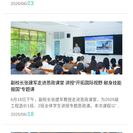
校开展专题调研。我校校长吴滨如、副校长郭霏霏、党政办
23
2026/06/
公室副主任曾台鹏等相关部门工作人员陪同考察座谈。来访
团队一行先后沿着校园参访路线，实地参观校园沙盘、校史
馆、艺术设计展厅、直播基地、数智产教融合展厅、能源学
院、行云新能源产业学院、众创空间、艺术工坊等特色阵
地，细致了解我校依托“晋江经验”...
副校长张建军走进思政课堂 讲授“开拓国际视野 献身技能
报国”专题课
6月18日下午，副校长张建军教授走进思政课堂，为2025级
工程造价1班、2班全体学生讲授专题思政课。本次课程以“开
拓国际视野 献身技能报国”为主线，围绕大国关系时代价值及
18
2026/06/
我国参与大国关系建设的实践成就展开深度解读。课堂上，
张建军以辨析“大国”内涵为切入点，从近代国际关系历史和当
今国际局势现实两个维度出发，综合运用理论讲解、头脑风