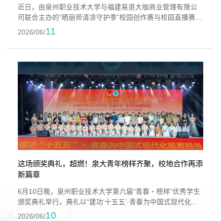
近日，由泉州职业技术大学与福建易道大咖商业管理有限公
司联合主办的“晒丽师清凉守护季”校园创作赛与校园直播赛圆
满收官。赛事颁奖典礼于6月11日在学校“青春·榜样”2026年
11
2026/06/
优秀学生颁奖典礼上举行，校企双方相关负责人、师生代表
共同出席，为获奖学生颁发荣誉证书与奖励。本次赛事依托
校企共建平台，设置内容创作与电商直播两大赛道，立足企
业真实市场需求，将产业实操场景引入校园课堂，以赛促
学，践行产教融合育人理念。活...
这场颁奖典礼，超燃！泉大青年榜样齐聚，校地合作再添
新篇章
6月10日晚，泉州职业技术大学第六届“青春・榜样”优秀学生
颁奖典礼举行。典礼以“建功‘十五五’·青春为中国式现代化挺
膺担当”为主题，集中表彰了过去一年在学业、技能、志愿服
10
2026/06/