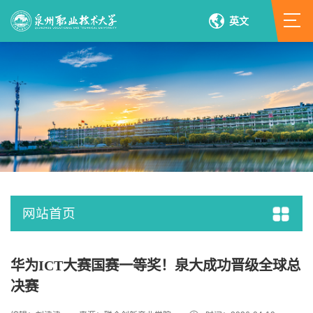
英文
网站首页
华为ICT大赛国赛一等奖！泉大成功晋级全球总
决赛