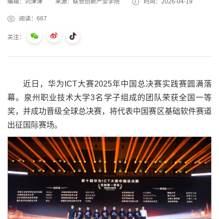
编辑：刘津津
来源：联合创新产业学院
时间：2026-04-19
阅读：
667
关注：
近日，华为ICT大赛2025年中国总决赛实践赛圆满落
幕。泉州职业技术大学3名学子组成的团队荣获全国一等
奖，并成功晋级全球总决赛，将代表中国赛区基础软件赛道
出征国际赛场。