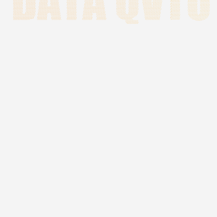
61.4
38
校舍建筑面积
拥有38个本、专科
61.4万平方米
专业
125
1986
2022
泉州职业技术大学
图书（含
于1986年成立
书）125
696
12450
专任教师（含兼职
统招在校生规模
折合）696人
12450人