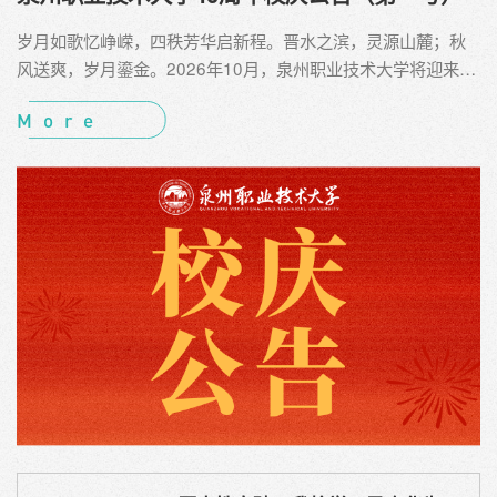
岁月如歌忆峥嵘，四秩芳华启新程。晋水之滨，灵源山麓；秋
风送爽，岁月鎏金。2026年10月，泉州职业技术大学将迎来建
校40周年华诞。在此，我们谨向长期以来关心、支持学校建设
More
与发展的各级领导、各界朋友、海内外校友致以最诚挚的感谢
和最崇高的敬意！学校正式启动40周年校庆筹备工作，诚邀四
海贤达、五洲校友共襄盛典，同谱新篇。四十载风雨兼程，四
十载薪火相传。1986年，学校前身“晋江摩托培训学校”在改革
开放的浪潮中应运...