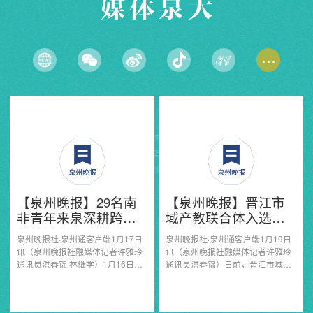
···
【泉州晚报】晋江市
【泉州晚报】产教城
域产教联合体入选
融合发展 打造“县域样
2024年度《中国职业
板”
泉州晚报社·泉州通客户端1月19日
本报讯 （融媒体记者许雅玲 通讯员
教育质量年报》典型
讯（泉州晚报社融媒体记者许雅玲
洪春锦）日前，晋江市域产教联合
案例
通讯员洪春锦）日前，晋江市域产
体入选2024年度《中国职业教育质
教联合体入选2024年度《中国职业
量年报》典型案例，在“一体两翼的
教育质量年报》典型案例，在“一体
探索与实践”章节中作为示范案例重
两翼的探索与实践”章节中作为示范
点呈现。晋江市域产教联合体以晋