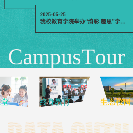
2025-05-25
我校教育学院举办“绮彩·趣思”学前美术作品展
C
a
m
p
u
s
T
o
u
r
终身教育
生态校园