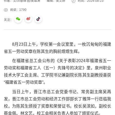
作者：文/洪春锦 图/吴雄涛
编辑：吴文婷
时间：2024-08-23
阅读：
1790
关注：
8月23日上午，学校第一会议室里，一枚沉甸甸的福建
省五一劳动奖章在陈其生的胸前煜煜生辉。
在福建省总工会公布的《关于表彰2024年福建省五一
劳动奖和福建省工人（五一）先锋号的决定》里，泉州职业
技术大学工会主席、工学院书记兼副院长陈其生副教授喜获
“福建省五一劳动奖章”。
当日上午，晋江市总工会党委书记、常务副主席吴再
发，晋江市总工会劳动和经济工作部部长丁雅萍一行莅临我
校，为陈其生颁授了奖章和荣誉证书。校长吴滨如，副校长
蔡金佩、林文艺，校工会相关负责人参加了颁奖仪式。